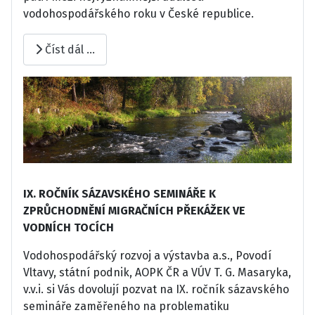
vodohospodářského roku v České republice.
Číst dál …
IX. ROČNÍK SÁZAVSKÉHO SEMINÁŘE K
ZPRŮCHODNĚNÍ MIGRAČNÍCH PŘEKÁŽEK VE
VODNÍCH TOCÍCH
Vodohospodářský rozvoj a výstavba a.s., Povodí
Vltavy, státní podnik, AOPK ČR a VÚV T. G. Masaryka,
v.v.i. si Vás dovolují pozvat na IX. ročník sázavského
semináře zaměřeného na problematiku