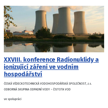
XXVIII. konference Radionuklidy a
ionizující záření ve vodním
hospodářství
ČESKÁ VĚDECKOTECHNICKÁ VODOHOSPODÁŘSKÁ SPOLEČNOST, z.s.
ODBORNÁ SKUPINA ODPADNÍ VODY – ČISTOTA VOD
ve spolupráci