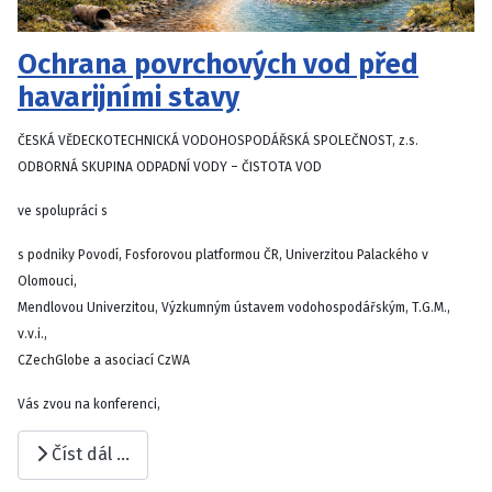
Ochrana povrchových vod před
havarijními stavy
ČESKÁ VĚDECKOTECHNICKÁ VODOHOSPODÁŘSKÁ SPOLEČNOST, z.s.
ODBORNÁ SKUPINA ODPADNÍ VODY – ČISTOTA VOD
ve spolupráci s
s podniky Povodí, Fosforovou platformou ČR, Univerzitou Palackého v
Olomouci,
Mendlovou Univerzitou, Výzkumným ústavem vodohospodářským, T.G.M.,
v.v.i.,
CZechGlobe a asociací CzWA
Vás zvou na konferenci,
Číst dál …