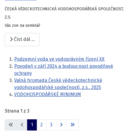
ČESKÁ VĚDECKOTECHNICKÁ VODOHOSPODÁŘSKÁ SPOLEČNOST,
Z.S.
Vás zve na seminář
Číst dál …
Podzemní voda ve vodoprávním řízení XX
Povodeň v září 2024 a budoucnost povodňové
ochrany
Valná hromada České vědeckotechnické
vodohospodářské společnosti, z.s., 2025
VODOHOSPODÁŘSKÉ MINIMUM
Strana 1 z 3
1
2
3