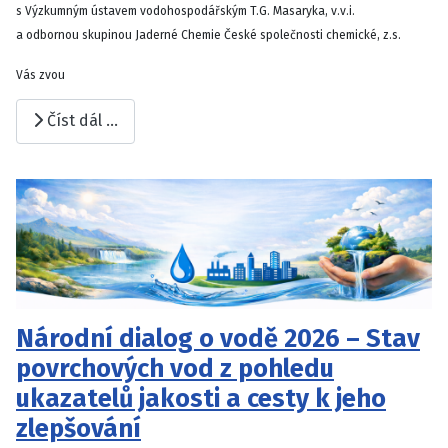
s Výzkumným ústavem vodohospodářským T.G. Masaryka, v.v.i.
a odbornou skupinou Jaderné Chemie České společnosti chemické, z.s.
Vás zvou
Číst dál …
Národní dialog o vodě 2026 – Stav
povrchových vod z pohledu
ukazatelů jakosti a cesty k jeho
zlepšování