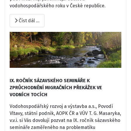
vodohospodářského roku v České republice.
Číst dál …
IX. ROČNÍK SÁZAVSKÉHO SEMINÁŘE K
ZPRŮCHODNĚNÍ MIGRAČNÍCH PŘEKÁŽEK VE
VODNÍCH TOCÍCH
Vodohospodářský rozvoj a výstavba a.s., Povodí
Vltavy, státní podnik, AOPK ČR a VÚV T. G. Masaryka,
v.v.i. si Vás dovolují pozvat na IX. ročník sázavského
semináře zaměřeného na problematiku