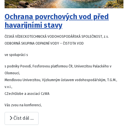
Ochrana povrchových vod před
havarijními stavy
ČESKÁ VĚDECKOTECHNICKÁ VODOHOSPODÁŘSKÁ SPOLEČNOST, z.s.
ODBORNÁ SKUPINA ODPADNÍ VODY – ČISTOTA VOD
ve spolupráci s
s podniky Povodí, Fosforovou platformou ČR, Univerzitou Palackého v
Olomouci,
Mendlovou Univerzitou, Výzkumným ústavem vodohospodářským, T.G.M.,
v.v.i.,
CZechGlobe a asociací CzWA
Vás zvou na konferenci,
Číst dál …