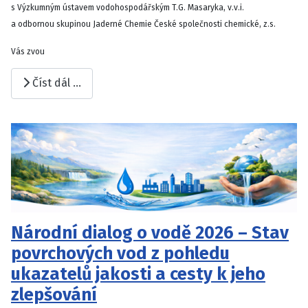
s Výzkumným ústavem vodohospodářským T.G. Masaryka, v.v.i.
a odbornou skupinou Jaderné Chemie České společnosti chemické, z.s.
Vás zvou
Číst dál …
Národní dialog o vodě 2026 – Stav
povrchových vod z pohledu
ukazatelů jakosti a cesty k jeho
zlepšování