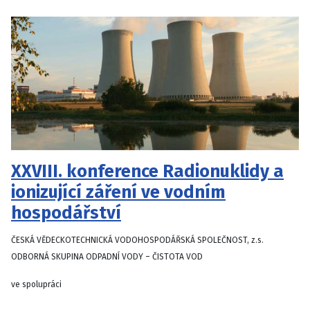
XXVIII. konference Radionuklidy a
ionizující záření ve vodním
hospodářství
ČESKÁ VĚDECKOTECHNICKÁ VODOHOSPODÁŘSKÁ SPOLEČNOST, z.s.
ODBORNÁ SKUPINA ODPADNÍ VODY – ČISTOTA VOD
ve spolupráci