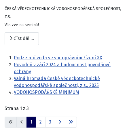
ČESKÁ VĚDECKOTECHNICKÁ VODOHOSPODÁŘSKÁ SPOLEČNOST,
Z.S.
Vás zve na seminář
Číst dál …
Podzemní voda ve vodoprávním řízení XX
Povodeň v září 2024 a budoucnost povodňové
ochrany
Valná hromada České vědeckotechnické
vodohospodářské společnosti, z.s., 2025
VODOHOSPODÁŘSKÉ MINIMUM
Strana 1 z 3
1
2
3