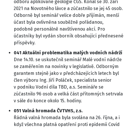
odboru aplikované geologie ČGS. Konal se 30. září
2021 na Novotného lávce a zúčastnilo se jej 45 osob.
Odborně byl seminář velice dobře přijímán, menší
účast byla ovlivněna souběžně pořádanou,
podobně personálně navštívenou akcí. Pro
účastníky byl vydán sborník obsahující přednesené
příspěvky.
041 Aktuální problematika malých vodních nádrží
Dne 14.10. se uskutečnil seminář Malé vodní nádrže
se zaměřením na novinky v legislativě. Odborným
garantem stejně jako v předcházejících letech byl
člen výboru Ing. Jiří Poláček, specialista senior
v podniku Vodní díla TBD, a.s. Semináře se
zúčastnilo 96 osob a velká část přítomných setrvala
v sále do konce okolo 15. hodiny.
051 Valná hromada ČVTVHS, z.s.
Řádná valná hromada byla svolána na 26. října, a i
když všechna platná opatření proti epidemii Covid