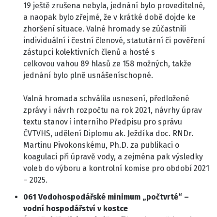
19 ještě zrušena nebyla, jednání bylo proveditelné,
a naopak bylo zřejmé, že v krátké době dojde ke
zhoršení situace. Valné hromady se zúčastnili
individuální i čestní členové, statutární či pověření
zástupci kolektivních členů a hosté s
celkovou vahou 89 hlasů ze 158 možných, takže
jednání bylo plně usnášeníschopné.
Valná hromada schválila usnesení, předložené
zprávy i návrh rozpočtu na rok 2021, návrhy úprav
textu stanov i interního Předpisu pro správu
ČVTVHS, udělení Diplomu ak. Ježdíka doc. RNDr.
Martinu Pivokonskému, Ph.D. za publikaci o
koagulaci při úpravě vody, a zejména pak výsledky
voleb do výboru a kontrolní komise pro období 2021
– 2025.
061 Vodohospodářské minimum „počtvrté“ –
vodní hospodářství v kostce