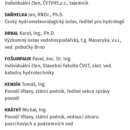
Individuální člen, ČVTVHS,z.s., tajemník
DAŇHELKA
Jan
,
RNDr., Ph.D.
Český hydrometeorologický ústav, ředitel pro hydrologii
DRBAL
Karel
,
Ing., Ph.D.
Výzkumný ústav vodohospodářský, t.g. Masaryka, v.v.i.,
ved. pobočky Brno
FOŠUMPAUR
Pavel, doc. Dr. Ing.
Individuální člen, Stavební fakulta ČVUT, zást. ved.
katedry hydrotechniky
KENDÍK
Tomáš, Ing.
Povodí Vltavy, státní podnik, ředitel sekce správy
povodí
KRÁTKÝ
Michal, Ing.
Povodí Vltavy, státní podnik, vedoucí útvaru
povrchových a podzemních vod