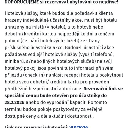
DOPORUČUJEME si rezervovat ubytování co nejdříve!
Hotelové služby, které budou dle požadavku klienta
hrazeny individuálně účastníky akce, musí být hotelu
uhrazeny na místě (v hotelu), a to hotově nebo
debetní/kreditní kartou nejpozději ke dni ukončení
pobytu (čerpání hotelových služeb) ze strany
příslušného účastníka akce. Budou-li účastníci akce
požadovat vedlejší hotelové služby (využití telefonů,
minibarů, a/nebo jiných hotelových služeb) na svůj
hotelový pokoj, jsou povinni tuto informaci při svém
příjezdu (check-in) nahlásit recepci hotelu a poskytnout
hotelu svou debetní/kreditní kartu pro provedení
předběžné bezpečnostní autorizace.
Rezervační link se
speciální cenou bude otevřen pro účastníky do
28.2.2026
anebo do vyprodání kapacit. Po tomto
termínu budou pokoje poskytovány za veřejně
dostupné ceny a dle aktuální dostupnosti.
Link pro rezervaci ubytování:
VUV2026