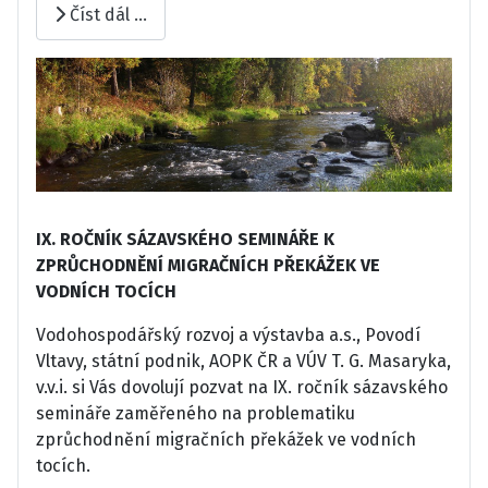
Číst dál …
IX. ROČNÍK SÁZAVSKÉHO SEMINÁŘE K
ZPRŮCHODNĚNÍ MIGRAČNÍCH PŘEKÁŽEK VE
VODNÍCH TOCÍCH
Vodohospodářský rozvoj a výstavba a.s., Povodí
Vltavy, státní podnik, AOPK ČR a VÚV T. G. Masaryka,
v.v.i. si Vás dovolují pozvat na IX. ročník sázavského
semináře zaměřeného na problematiku
zprůchodnění migračních překážek ve vodních
tocích.