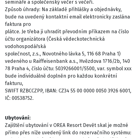
semináře a společenský večer s večeří.
Způsob úhrady: Na základě přihlášky a objednávky,
bude na uvedený kontaktní email elektronicky zaslána
faktura pro
plátce. Je třeba ji uhradit převodním příkazem na číslo
účtu organizátora (Česká vědeckotechnická
vodohospodářská
společnost, z.s., Novotného lávka 5, 116 68 Praha 1)
vedeného u Raiffeisenbank a.s., Hvězdova 1716/2b, 140
78 Praha 4, číslo účtu: 5039266001/5500, var. symbol xxx
bude individuálně doplněn pro každou konkrétní
fakturu,
SWIFT RZBCCZPP, IBAN: CZ34 55 00 0000 0050 3926 6001,
IČ: 00538752.
Ubytování:
Zajištění ubytování v OREA Resort Devět skal je možné
přímo přes níže uvedený link do rezervačního systému: