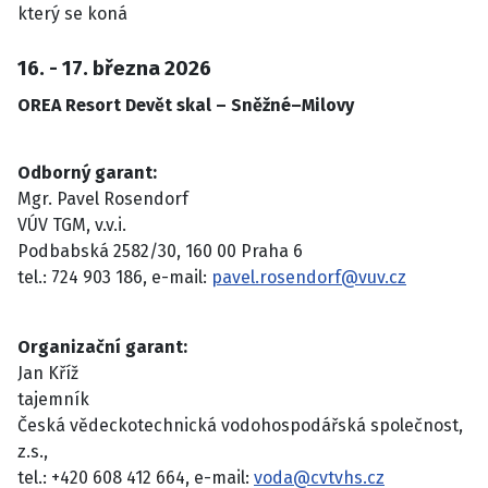
který se koná
16. - 17. března 2026
OREA Resort Devět skal – Sněžné–Milovy
Odborný garant:
Mgr. Pavel Rosendorf
VÚV TGM, v.v.i.
Podbabská 2582/30, 160 00 Praha 6
tel.: 724 903 186, e-mail:
pavel.rosendorf@vuv.cz
Organizační garant:
Jan Kříž
tajemník
Česká vědeckotechnická vodohospodářská společnost,
z.s.,
tel.: +420 608 412 664, e-mail:
voda@cvtvhs.cz