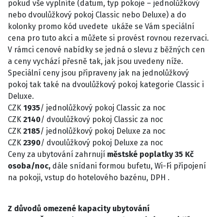
pokud vše vyplníte (datum, typ pokoje – jednolůžkový
nebo dvoulůžkový pokoj Classic nebo Deluxe) a do
kolonky promo kód uvedete ukáže se Vám speciální
cena pro tuto akci a můžete si provést rovnou rezervaci.
V rámci cenové nabídky se jedná o slevu z běžných cen
a ceny vychází přesně tak, jak jsou uvedeny níže.
Speciální ceny jsou připraveny jak na jednolůžkový
pokoj tak také na dvoulůžkový pokoj kategorie Classic i
Deluxe.
CZK
1935
/ jednolůžkový pokoj Classic za noc
CZK
2140
/ dvoulůžkový pokoj Classic za noc
CZK
2185
/ jednolůžkový pokoj Deluxe za noc
CZK
2390
/ dvoulůžkový pokoj Deluxe za noc
Ceny za ubytování zahrnují
městské poplatky 35 Kč
osoba/noc,
dále snídani formou bufetu, Wi-Fi připojení
na pokoji, vstup do hotelového bazénu, DPH .
Z důvodů omezené kapacity ubytování