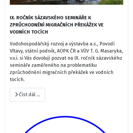
IX. ROČNÍK SÁZAVSKÉHO SEMINÁŘE K
ZPRŮCHODNĚNÍ MIGRAČNÍCH PŘEKÁŽEK VE
VODNÍCH TOCÍCH
Vodohospodářský rozvoj a výstavba a.s., Povodí
Vltavy, státní podnik, AOPK ČR a VÚV T. G. Masaryka,
v.v.i. si Vás dovolují pozvat na IX. ročník sázavského
semináře zaměřeného na problematiku
zprůchodnění migračních překážek ve vodních
tocích.
Číst dál …