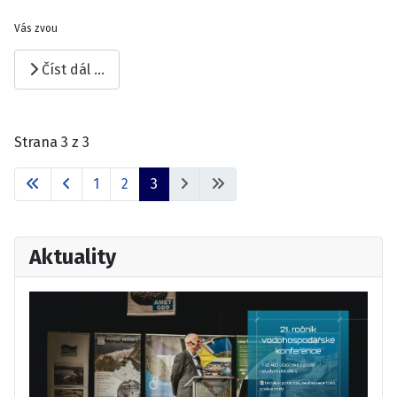
Vás zvou
Číst dál …
Strana 3 z 3
1
2
3
Aktuality