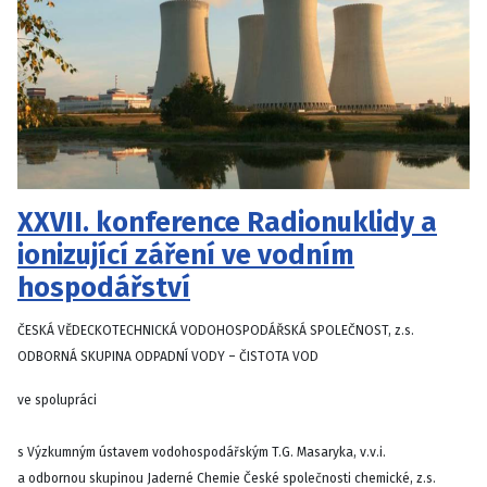
XXVII. konference Radionuklidy a
ionizující záření ve vodním
hospodářství
ČESKÁ VĚDECKOTECHNICKÁ VODOHOSPODÁŘSKÁ SPOLEČNOST, z.s.
ODBORNÁ SKUPINA ODPADNÍ VODY – ČISTOTA VOD
ve spolupráci
s Výzkumným ústavem vodohospodářským T.G. Masaryka, v.v.i.
a odbornou skupinou Jaderné Chemie České společnosti chemické, z.s.