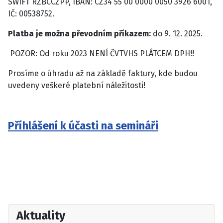
SWIFT RZBCCZPP, IBAN: CZ34 55 00 0000 0050 3926 6001,
IČ: 00538752.
Platba je možna převodním příkazem:
do 9. 12. 2025.
POZOR: Od roku 2023 NENÍ ČVTVHS PLÁTCEM DPH!!
Prosíme o úhradu až na základě faktury, kde budou
uvedeny veškeré platební náležitosti!
Příhlášení k účasti na semináři
Aktuality