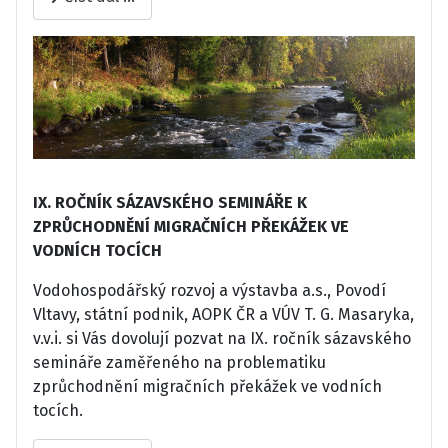
IX. ROČNÍK SÁZAVSKÉHO SEMINÁŘE K
ZPRŮCHODNĚNÍ MIGRAČNÍCH PŘEKÁŽEK VE
VODNÍCH TOCÍCH
Vodohospodářský rozvoj a výstavba a.s., Povodí
Vltavy, státní podnik, AOPK ČR a VÚV T. G. Masaryka,
v.v.i. si Vás dovolují pozvat na IX. ročník sázavského
semináře zaměřeného na problematiku
zprůchodnění migračních překážek ve vodních
tocích.