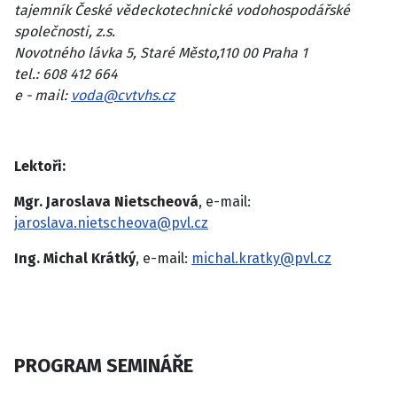
tajemník České vědeckotechnické vodohospodářské
společnosti, z.s.
Novotného lávka 5, Staré Město,110 00 Praha 1
tel.: 608 412 664
e - mail:
voda@cvtvhs.cz
Lektoři:
Mgr. Jaroslava Nietscheová
, e-mail:
jaroslava.nietscheova@pvl.cz
Ing. Michal Krátký
, e-mail:
michal.kratky@pvl.cz
PROGRAM SEMINÁŘE