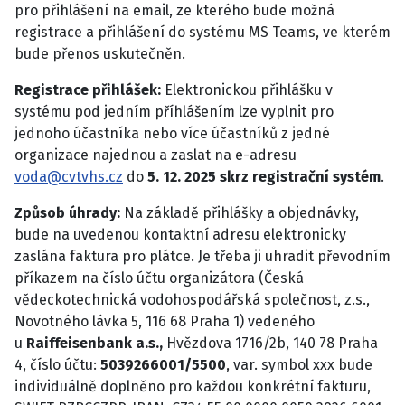
pro přihlášení na email, ze kterého bude možná
registrace a přihlášení do systému MS Teams, ve kterém
bude přenos uskutečněn.
Registrace přihlášek:
Elektronickou přihlášku v
systému pod jedním příhlášením lze vyplnit pro
jednoho účastníka nebo více účastníků z jedné
organizace najednou a zaslat na e-adresu
voda@cvtvhs.cz
do
5. 12. 2025 skrz registrační systém
.
Způsob úhrady:
Na základě přihlášky a objednávky,
bude na uvedenou kontaktní adresu elektronicky
zaslána faktura pro plátce. Je třeba ji uhradit převodním
příkazem na číslo účtu organizátora (Česká
vědeckotechnická vodohospodářská společnost, z.s.,
Novotného lávka 5, 116 68 Praha 1) vedeného
u
Raiffeisenbank a.s.,
Hvězdova 1716/2b, 140 78 Praha
4,
číslo účtu:
5039266001/5500
, var. symbol xxx bude
individuálně doplněno pro každou konkrétní fakturu,